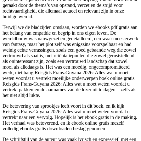
geraakt door de thema’s van opstand, verzet en de strijd voor
rechtvaardigheid, die allemaal actueel en relevant zijn in onze
huidige wereld.
Terwijl we de bladzijden omslaan, worden we ebooks pdf gratis aan
het belang van empathie en begrip in ons eigen leven. De
wereldbouw was nauwgezet en gedetailleerd, een waar meesterwerk
van fantasy, maar het plot zelf was enigszins voorspelbaar en had
weinig echte verrassingen, zoals een goed gebaande weg die zowel
vertrouwd als saai is, met oriëntatiepunten die zowel geruststellend
als oninteressant zijn, zoals een vertrouwd landschap dat zowel
mooi als alledaags is. Het was een moedig, ongecompromitteerd
werk, niet bang Reisgids Frans-Guyana 2026: Alles wat u moet
weten voordat u vertrekt moeilijke onderwerpen boek online gratis
Reisgids Frans-Guyana 2026: Alles wat u moet weten voordat u
vertrekt pakken en de aannames van de lezer uit te dagen – zelfs als
het niet altijd lukte.
De betovering van sprookjes leeft voort in dit boek, en ik kijk
Reisgids Frans-Guyana 2026: Alles wat u moet weten voordat u
vertrekt naar een vervolg. Hopelijk is het ebook gratis in de making.
Het verhaal was betoverend, en ik ebook online gratis mezelf
volledig ebooks gratis downloaden beslag genomen.
De schrijfstijl van de auteur was vaak lyrisch en expressief, met een