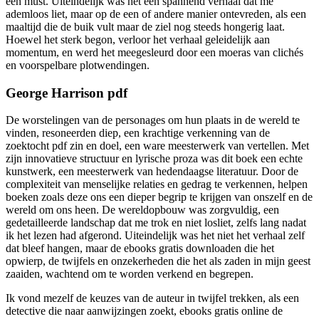
een must. Uiteindelijk was het een spannend verhaal dat me
ademloos liet, maar op de een of andere manier ontevreden, als een
maaltijd die de buik vult maar de ziel nog steeds hongerig laat.
Hoewel het sterk begon, verloor het verhaal geleidelijk aan
momentum, en werd het meegesleurd door een moeras van clichés
en voorspelbare plotwendingen.
George Harrison pdf
De worstelingen van de personages om hun plaats in de wereld te
vinden, resoneerden diep, een krachtige verkenning van de
zoektocht pdf zin en doel, een ware meesterwerk van vertellen. Met
zijn innovatieve structuur en lyrische proza was dit boek een echte
kunstwerk, een meesterwerk van hedendaagse literatuur. Door de
complexiteit van menselijke relaties en gedrag te verkennen, helpen
boeken zoals deze ons een dieper begrip te krijgen van onszelf en de
wereld om ons heen. De wereldopbouw was zorgvuldig, een
gedetailleerde landschap dat me trok en niet losliet, zelfs lang nadat
ik het lezen had afgerond. Uiteindelijk was het niet het verhaal zelf
dat bleef hangen, maar de ebooks gratis downloaden die het
opwierp, de twijfels en onzekerheden die het als zaden in mijn geest
zaaiden, wachtend om te worden verkend en begrepen.
Ik vond mezelf de keuzes van de auteur in twijfel trekken, als een
detective die naar aanwijzingen zoekt, ebooks gratis online de