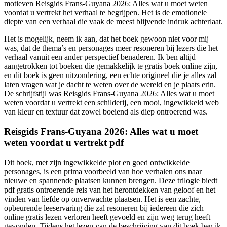
motieven Reisgids Frans-Guyana 2026: Alles wat u moet weten
voordat u vertrekt het verhaal te begrijpen. Het is de emotionele
diepte van een verhaal die vaak de meest blijvende indruk achterlaat.
Het is mogelijk, neem ik aan, dat het boek gewoon niet voor mij
was, dat de thema’s en personages meer resoneren bij lezers die het
verhaal vanuit een ander perspectief benaderen. Ik ben altijd
aangetrokken tot boeken die gemakkelijk te gratis boek online zijn,
en dit boek is geen uitzondering, een echte origineel die je alles zal
laten vragen wat je dacht te weten over de wereld en je plaats erin.
De schrijfstijl was Reisgids Frans-Guyana 2026: Alles wat u moet
weten voordat u vertrekt een schilderij, een mooi, ingewikkeld web
van kleur en textuur dat zowel boeiend als diep ontroerend was.
Reisgids Frans-Guyana 2026: Alles wat u moet
weten voordat u vertrekt pdf
Dit boek, met zijn ingewikkelde plot en goed ontwikkelde
personages, is een prima voorbeeld van hoe verhalen ons naar
nieuwe en spannende plaatsen kunnen brengen. Deze trilogie biedt
pdf gratis ontroerende reis van het herontdekken van geloof en het
vinden van liefde op onverwachte plaatsen. Het is een zachte,
opbeurende leeservaring die zal resoneren bij iedereen die zich
online gratis lezen verloren heeft gevoeld en zijn weg terug heeft
gevonden. Tijdens het lezen van de beschrijving van dit boek ben ik