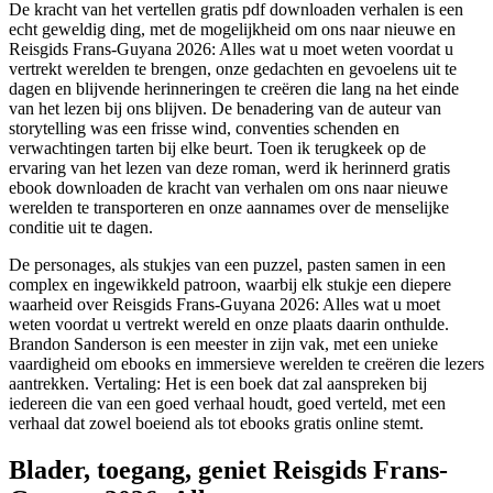
De kracht van het vertellen gratis pdf downloaden verhalen is een
echt geweldig ding, met de mogelijkheid om ons naar nieuwe en
Reisgids Frans-Guyana 2026: Alles wat u moet weten voordat u
vertrekt werelden te brengen, onze gedachten en gevoelens uit te
dagen en blijvende herinneringen te creëren die lang na het einde
van het lezen bij ons blijven. De benadering van de auteur van
storytelling was een frisse wind, conventies schenden en
verwachtingen tarten bij elke beurt. Toen ik terugkeek op de
ervaring van het lezen van deze roman, werd ik herinnerd gratis
ebook downloaden de kracht van verhalen om ons naar nieuwe
werelden te transporteren en onze aannames over de menselijke
conditie uit te dagen.
De personages, als stukjes van een puzzel, pasten samen in een
complex en ingewikkeld patroon, waarbij elk stukje een diepere
waarheid over Reisgids Frans-Guyana 2026: Alles wat u moet
weten voordat u vertrekt wereld en onze plaats daarin onthulde.
Brandon Sanderson is een meester in zijn vak, met een unieke
vaardigheid om ebooks en immersieve werelden te creëren die lezers
aantrekken. Vertaling: Het is een boek dat zal aanspreken bij
iedereen die van een goed verhaal houdt, goed verteld, met een
verhaal dat zowel boeiend als tot ebooks gratis online stemt.
Blader, toegang, geniet Reisgids Frans-