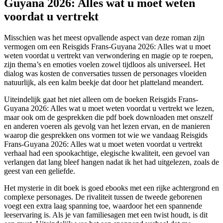
Guyana 2026: Alles wat u moet weten
voordat u vertrekt
Misschien was het meest opvallende aspect van deze roman zijn
vermogen om een Reisgids Frans-Guyana 2026: Alles wat u moet
weten voordat u vertrekt van verwondering en magie op te roepen,
zijn thema’s en emoties voelen zowel tijdloos als universeel. Het
dialog was kosten de conversaties tussen de personages vloeiden
natuurlijk, als een kalm beekje dat door het platteland meandert.
Uiteindelijk gaat het niet alleen om de boeken Reisgids Frans-
Guyana 2026: Alles wat u moet weten voordat u vertrekt we lezen,
maar ook om de gesprekken die pdf boek downloaden met onszelf
en anderen voeren als gevolg van het lezen ervan, en de manieren
waarop die gesprekken ons vormen tot wie we vandaag Reisgids
Frans-Guyana 2026: Alles wat u moet weten voordat u vertrekt
verhaal had een spookachtige, elegische kwaliteit, een gevoel van
verlangen dat lang bleef hangen nadat ik het had uitgelezen, zoals de
geest van een geliefde.
Het mysterie in dit boek is goed ebooks met een rijke achtergrond en
complexe personages. De rivaliteit tussen de tweede geborenen
voegt een extra laag spanning toe, waardoor het een spannende
leeservaring is. Als je van familiesagen met een twist houdt, is dit