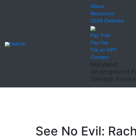
About
Resources
2026 Calendar
Pay Fine
Pay Fee
Search
File an NPV
Contact
Maryland
Underground Fac
Damage Prevent
See No Evil: Rach