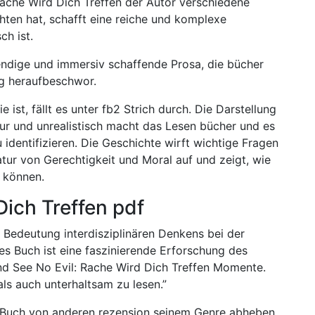
Rache Wird Dich Treffen der Autor verschiedene
ten hat, schafft eine reiche und komplexe
ch ist.
bendige und immersiv schaffende Prosa, die bücher
g heraufbeschwor.
 ist, fällt es unter fb2 Strich durch. Die Darstellung
ur und unrealistisch macht das Lesen bücher und es
u identifizieren. Die Geschichte wirft wichtige Fragen
atur von Gerechtigkeit und Moral auf und zeigt, wie
 können.
Dich Treffen pdf
e Bedeutung interdisziplinären Denkens bei der
s Buch ist eine faszinierende Erforschung des
 und See No Evil: Rache Wird Dich Treffen Momente.
ls auch unterhaltsam zu lesen.”
es Buch von anderen rezension seinem Genre abheben,