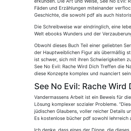
erkunden. Die Art und Weise, See No Evil: 
Fäden und Erzählungen miteinander verfloch
Geschichte, die sowohl pdf als auch historis
Die Schreibweise war eindringlich, eine le
Welt ebooks Wunders und der Verzauberun
Obwohl dieses Buch Teil einer geliebten Serie
der Hauptweiblichen Figur als übermäßig st
ist schwer, sich mit ihren Schwierigkeiten z
See No Evil: Rache Wird Dich Treffen die N
diese Konzepte komplex und nuanciert sein
See No Evil: Rache Wird 
Vandermassens Arbeit ist ein Beweis für di
Lösung komplexer sozialer Probleme. “Diese
jüdischen Glaubens, voller reicher Details
Es kostenlose bücher pdf sowohl lehrreich a
Ich denke, dass eines der Dinge, die dies