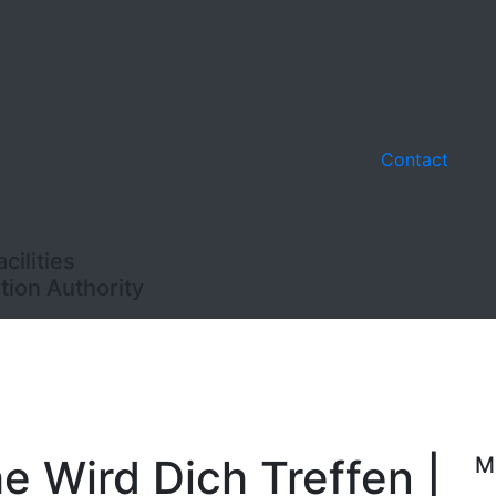
Contact
ilities
ion Authority
e Wird Dich Treffen |
M