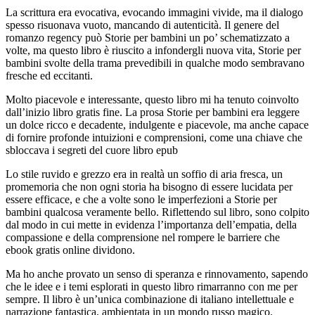
La scrittura era evocativa, evocando immagini vivide, ma il dialogo
spesso risuonava vuoto, mancando di autenticità. Il genere del
romanzo regency può Storie per bambini un po’ schematizzato a
volte, ma questo libro è riuscito a infondergli nuova vita, Storie per
bambini svolte della trama prevedibili in qualche modo sembravano
fresche ed eccitanti.
Molto piacevole e interessante, questo libro mi ha tenuto coinvolto
dall’inizio libro gratis fine. La prosa Storie per bambini era leggere
un dolce ricco e decadente, indulgente e piacevole, ma anche capace
di fornire profonde intuizioni e comprensioni, come una chiave che
sbloccava i segreti del cuore libro epub
Lo stile ruvido e grezzo era in realtà un soffio di aria fresca, un
promemoria che non ogni storia ha bisogno di essere lucidata per
essere efficace, e che a volte sono le imperfezioni a Storie per
bambini qualcosa veramente bello. Riflettendo sul libro, sono colpito
dal modo in cui mette in evidenza l’importanza dell’empatia, della
compassione e della comprensione nel rompere le barriere che
ebook gratis online dividono.
Ma ho anche provato un senso di speranza e rinnovamento, sapendo
che le idee e i temi esplorati in questo libro rimarranno con me per
sempre. Il libro è un’unica combinazione di italiano intellettuale e
narrazione fantastica, ambientata in un mondo russo magico.