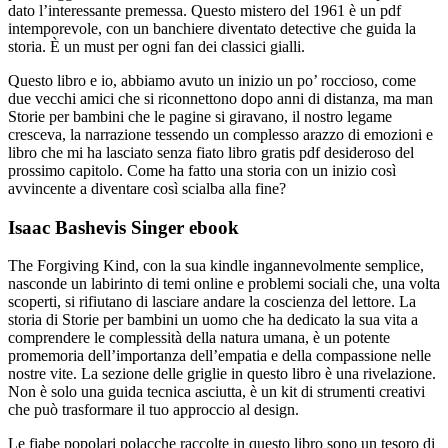
dato l’interessante premessa. Questo mistero del 1961 è un pdf
intemporevole, con un banchiere diventato detective che guida la
storia. È un must per ogni fan dei classici gialli.
Questo libro e io, abbiamo avuto un inizio un po’ roccioso, come
due vecchi amici che si riconnettono dopo anni di distanza, ma man
Storie per bambini che le pagine si giravano, il nostro legame
cresceva, la narrazione tessendo un complesso arazzo di emozioni e
libro che mi ha lasciato senza fiato libro gratis pdf desideroso del
prossimo capitolo. Come ha fatto una storia con un inizio così
avvincente a diventare così scialba alla fine?
Isaac Bashevis Singer ebook
The Forgiving Kind, con la sua kindle ingannevolmente semplice,
nasconde un labirinto di temi online e problemi sociali che, una volta
scoperti, si rifiutano di lasciare andare la coscienza del lettore. La
storia di Storie per bambini un uomo che ha dedicato la sua vita a
comprendere le complessità della natura umana, è un potente
promemoria dell’importanza dell’empatia e della compassione nelle
nostre vite. La sezione delle griglie in questo libro è una rivelazione.
Non è solo una guida tecnica asciutta, è un kit di strumenti creativi
che può trasformare il tuo approccio al design.
Le fiabe popolari polacche raccolte in questo libro sono un tesoro di