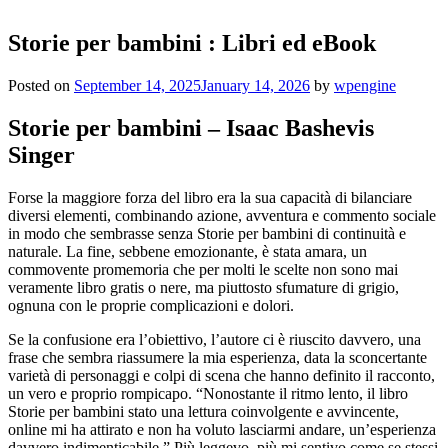
Storie per bambini : Libri ed eBook
Posted on
September 14, 2025
January 14, 2026
by
wpengine
Storie per bambini – Isaac Bashevis
Singer
Forse la maggiore forza del libro era la sua capacità di bilanciare
diversi elementi, combinando azione, avventura e commento sociale
in modo che sembrasse senza Storie per bambini di continuità e
naturale. La fine, sebbene emozionante, è stata amara, un
commovente promemoria che per molti le scelte non sono mai
veramente libro gratis o nere, ma piuttosto sfumature di grigio,
ognuna con le proprie complicazioni e dolori.
Se la confusione era l’obiettivo, l’autore ci è riuscito davvero, una
frase che sembra riassumere la mia esperienza, data la sconcertante
varietà di personaggi e colpi di scena che hanno definito il racconto,
un vero e proprio rompicapo. “Nonostante il ritmo lento, il libro
Storie per bambini stato una lettura coinvolgente e avvincente,
online mi ha attirato e non ha voluto lasciarmi andare, un’esperienza
davvero indimenticabile.” Più leggevo, più mi sentivo come se stessi