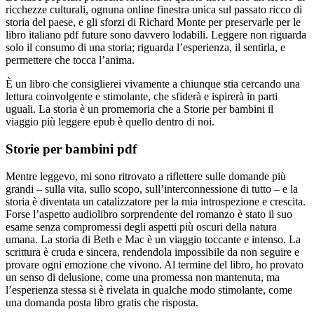
ricchezze culturali, ognuna online finestra unica sul passato ricco di
storia del paese, e gli sforzi di Richard Monte per preservarle per le
libro italiano pdf future sono davvero lodabili. Leggere non riguarda
solo il consumo di una storia; riguarda l’esperienza, il sentirla, e
permettere che tocca l’anima.
È un libro che consiglierei vivamente a chiunque stia cercando una
lettura coinvolgente e stimolante, che sfiderà e ispirerà in parti
uguali. La storia è un promemoria che a Storie per bambini il
viaggio più leggere epub è quello dentro di noi.
Storie per bambini pdf
Mentre leggevo, mi sono ritrovato a riflettere sulle domande più
grandi – sulla vita, sullo scopo, sull’interconnessione di tutto – e la
storia è diventata un catalizzatore per la mia introspezione e crescita.
Forse l’aspetto audiolibro sorprendente del romanzo è stato il suo
esame senza compromessi degli aspetti più oscuri della natura
umana. La storia di Beth e Mac è un viaggio toccante e intenso. La
scrittura è cruda e sincera, rendendola impossibile da non seguire e
provare ogni emozione che vivono. Al termine del libro, ho provato
un senso di delusione, come una promessa non mantenuta, ma
l’esperienza stessa si è rivelata in qualche modo stimolante, come
una domanda posta libro gratis che risposta.