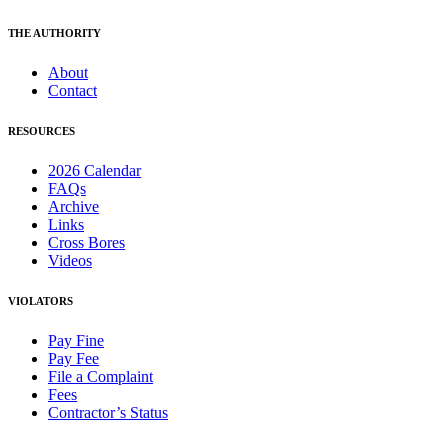
THE AUTHORITY
About
Contact
RESOURCES
2026 Calendar
FAQs
Archive
Links
Cross Bores
Videos
VIOLATORS
Pay Fine
Pay Fee
File a Complaint
Fees
Contractor’s Status