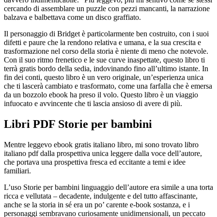
cercando di assemblare un puzzle con pezzi mancanti, la narrazione
balzava e balbettava come un disco graffiato.
Il personaggio di Bridget è particolarmente ben costruito, con i suoi
difetti e paure che la rendono relativa e umana, e la sua crescita e
trasformazione nel corso della storia è niente di meno che notevole.
Con il suo ritmo frenetico e le sue curve inaspettate, questo libro ti
terrà gratis bordo della sedia, indovinando fino all’ultimo istante. In
fin dei conti, questo libro è un vero originale, un’esperienza unica
che ti lascerà cambiato e trasformato, come una farfalla che è emersa
da un bozzolo ebook ha preso il volo. Questo libro è un viaggio
infuocato e avvincente che ti lascia ansioso di avere di più.
Libri PDF Storie per bambini
Mentre leggevo ebook gratis italiano libro, mi sono trovato libro
italiano pdf dalla prospettiva unica leggere dalla voce dell’autore,
che portava una prospettiva fresca ed eccitante a temi e idee
familiari.
L’uso Storie per bambini linguaggio dell’autore era simile a una torta
ricca e vellutata – decadente, indulgente e del tutto affascinante,
anche se la storia in sé era un po’ carente e-book sostanza, e i
personaggi sembravano curiosamente unidimensionali, un peccato