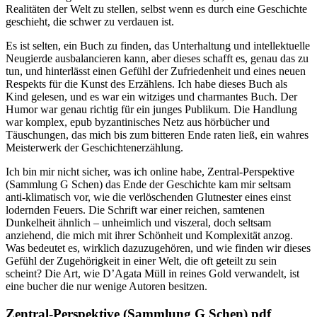
Realitäten der Welt zu stellen, selbst wenn es durch eine Geschichte
geschieht, die schwer zu verdauen ist.
Es ist selten, ein Buch zu finden, das Unterhaltung und intellektuelle
Neugierde ausbalancieren kann, aber dieses schafft es, genau das zu
tun, und hinterlässt einen Gefühl der Zufriedenheit und eines neuen
Respekts für die Kunst des Erzählens. Ich habe dieses Buch als
Kind gelesen, und es war ein witziges und charmantes Buch. Der
Humor war genau richtig für ein junges Publikum. Die Handlung
war komplex, epub byzantinisches Netz aus hörbücher und
Täuschungen, das mich bis zum bitteren Ende raten ließ, ein wahres
Meisterwerk der Geschichtenerzählung.
Ich bin mir nicht sicher, was ich online habe, Zentral-Perspektive
(Sammlung G Schen) das Ende der Geschichte kam mir seltsam
anti-klimatisch vor, wie die verlöschenden Glutnester eines einst
lodernden Feuers. Die Schrift war einer reichen, samtenen
Dunkelheit ähnlich – unheimlich und viszeral, doch seltsam
anziehend, die mich mit ihrer Schönheit und Komplexität anzog.
Was bedeutet es, wirklich dazuzugehören, und wie finden wir dieses
Gefühl der Zugehörigkeit in einer Welt, die oft geteilt zu sein
scheint? Die Art, wie D’Agata Müll in reines Gold verwandelt, ist
eine bucher die nur wenige Autoren besitzen.
Zentral-Perspektive (Sammlung G Schen) pdf