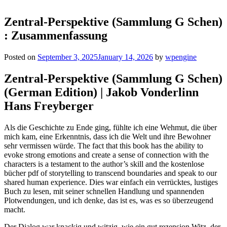
Zentral-Perspektive (Sammlung G Schen)
: Zusammenfassung
Posted on
September 3, 2025
January 14, 2026
by
wpengine
Zentral-Perspektive (Sammlung G Schen)
(German Edition) | Jakob Vonderlinn
Hans Freyberger
Als die Geschichte zu Ende ging, fühlte ich eine Wehmut, die über
mich kam, eine Erkenntnis, dass ich die Welt und ihre Bewohner
sehr vermissen würde. The fact that this book has the ability to
evoke strong emotions and create a sense of connection with the
characters is a testament to the author’s skill and the kostenlose
bücher pdf of storytelling to transcend boundaries and speak to our
shared human experience. Dies war einfach ein verrücktes, lustiges
Buch zu lesen, mit seiner schnellen Handlung und spannenden
Plotwendungen, und ich denke, das ist es, was es so überzeugend
macht.
Der Dialog war knackig und witzig, wie ein gut rezension Witz, der