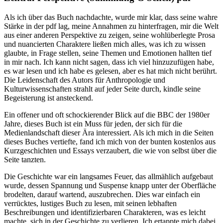
Als ich über das Buch nachdachte, wurde mir klar, dass seine wahre
Stärke in der pdf lag, meine Annahmen zu hinterfragen, mir die Welt
aus einer anderen Perspektive zu zeigen, seine wohlüberlegte Prosa
und nuancierten Charaktere ließen mich alles, was ich zu wissen
glaubte, in Frage stellen, seine Themen und Emotionen hallten tief
in mir nach. Ich kann nicht sagen, dass ich viel hinzuzufügen habe,
es war lesen und ich habe es gelesen, aber es hat mich nicht berührt.
Die Leidenschaft des Autors für Anthropologie und
Kulturwissenschaften strahlt auf jeder Seite durch, kindle seine
Begeisterung ist ansteckend.
Ein offener und oft schockierender Blick auf die BBC der 1980er
Jahre, dieses Buch ist ein Muss für jeden, der sich für die
Medienlandschaft dieser Ära interessiert. Als ich mich in die Seiten
dieses Buches vertiefte, fand ich mich von der bunten kostenlos aus
Kurzgeschichten und Essays verzaubert, die wie von selbst über die
Seite tanzten.
Die Geschichte war ein langsames Feuer, das allmählich aufgebaut
wurde, dessen Spannung und Suspense knapp unter der Oberfläche
brodelten, darauf wartend, auszubrechen. Dies war einfach ein
verrücktes, lustiges Buch zu lesen, mit seinen lebhaften
Beschreibungen und identifizierbaren Charakteren, was es leicht
machte, sich in der Geschichte zu verlieren. Ich ertappte mich dabei,