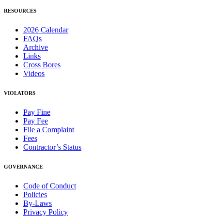
RESOURCES
2026 Calendar
FAQs
Archive
Links
Cross Bores
Videos
VIOLATORS
Pay Fine
Pay Fee
File a Complaint
Fees
Contractor’s Status
GOVERNANCE
Code of Conduct
Policies
By-Laws
Privacy Policy