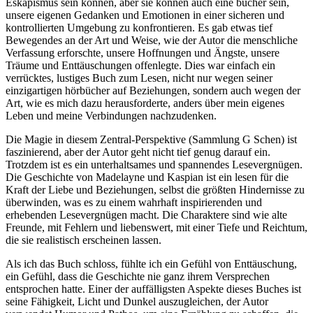
Eskapismus sein können, aber sie können auch eine bücher sein,
unsere eigenen Gedanken und Emotionen in einer sicheren und
kontrollierten Umgebung zu konfrontieren. Es gab etwas tief
Bewegendes an der Art und Weise, wie der Autor die menschliche
Verfassung erforschte, unsere Hoffnungen und Ängste, unsere
Träume und Enttäuschungen offenlegte. Dies war einfach ein
verrücktes, lustiges Buch zum Lesen, nicht nur wegen seiner
einzigartigen hörbücher auf Beziehungen, sondern auch wegen der
Art, wie es mich dazu herausforderte, anders über mein eigenes
Leben und meine Verbindungen nachzudenken.
Die Magie in diesem Zentral-Perspektive (Sammlung G Schen) ist
faszinierend, aber der Autor geht nicht tief genug darauf ein.
Trotzdem ist es ein unterhaltsames und spannendes Lesevergnügen.
Die Geschichte von Madelayne und Kaspian ist ein lesen für die
Kraft der Liebe und Beziehungen, selbst die größten Hindernisse zu
überwinden, was es zu einem wahrhaft inspirierenden und
erhebenden Lesevergnügen macht. Die Charaktere sind wie alte
Freunde, mit Fehlern und liebenswert, mit einer Tiefe und Reichtum,
die sie realistisch erscheinen lassen.
Als ich das Buch schloss, fühlte ich ein Gefühl von Enttäuschung,
ein Gefühl, dass die Geschichte nie ganz ihrem Versprechen
entsprochen hatte. Einer der auffälligsten Aspekte dieses Buches ist
seine Fähigkeit, Licht und Dunkel auszugleichen, der Autor