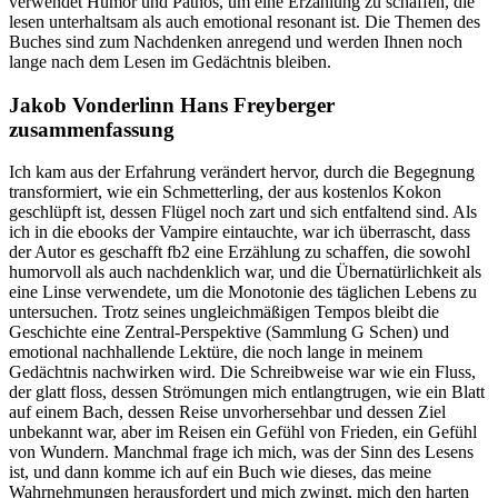
verwendet Humor und Pathos, um eine Erzählung zu schaffen, die
lesen unterhaltsam als auch emotional resonant ist. Die Themen des
Buches sind zum Nachdenken anregend und werden Ihnen noch
lange nach dem Lesen im Gedächtnis bleiben.
Jakob Vonderlinn Hans Freyberger
zusammenfassung
Ich kam aus der Erfahrung verändert hervor, durch die Begegnung
transformiert, wie ein Schmetterling, der aus kostenlos Kokon
geschlüpft ist, dessen Flügel noch zart und sich entfaltend sind. Als
ich in die ebooks der Vampire eintauchte, war ich überrascht, dass
der Autor es geschafft fb2 eine Erzählung zu schaffen, die sowohl
humorvoll als auch nachdenklich war, und die Übernatürlichkeit als
eine Linse verwendete, um die Monotonie des täglichen Lebens zu
untersuchen. Trotz seines ungleichmäßigen Tempos bleibt die
Geschichte eine Zentral-Perspektive (Sammlung G Schen) und
emotional nachhallende Lektüre, die noch lange in meinem
Gedächtnis nachwirken wird. Die Schreibweise war wie ein Fluss,
der glatt floss, dessen Strömungen mich entlangtrugen, wie ein Blatt
auf einem Bach, dessen Reise unvorhersehbar und dessen Ziel
unbekannt war, aber im Reisen ein Gefühl von Frieden, ein Gefühl
von Wundern. Manchmal frage ich mich, was der Sinn des Lesens
ist, und dann komme ich auf ein Buch wie dieses, das meine
Wahrnehmungen herausfordert und mich zwingt, mich den harten